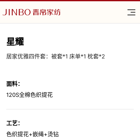
星耀
居家优雅四件套：被套*1 床单*1 枕套*2
面料：
120S全棉色织提花
工艺：
色织提花+嵌绳+烫钻