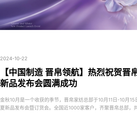
2024-10-22
【中国制造 晋帛领航】热烈祝贺晋帛
新品发布会圆满成功
金秋10月是一个收获的季节，晋帛家纺总部于10月11日-10月15
夏新品发布会暨订货会。全国近1000家客户，齐聚晋帛总部，
新与突破。【企业荣誉发布】本次发布会，公司宣布了晋帛家纺
中国制造·消费者信赖品牌，以及江苏精品荣誉，晋帛家纺在逐
基石。 【2025企业战略发布】一个企业的发展离