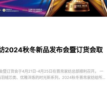
纺2024秋冬新品发布会暨订货会取
会暨订货会于4月21日-4月25日在晋帛家纺总部顺利召开。 一
羽绒芯类、优雅淬炼的时光新系列，2024秋冬晋帛家纺给所有
了全体加盟商的一致认可。 发布会现场晋帛家纺的精英们，针对
视觉策略、订货策略和营销策略做了进一步的分享，现场气氛热
打造核心竞争力产品、打造极致舒适的终端