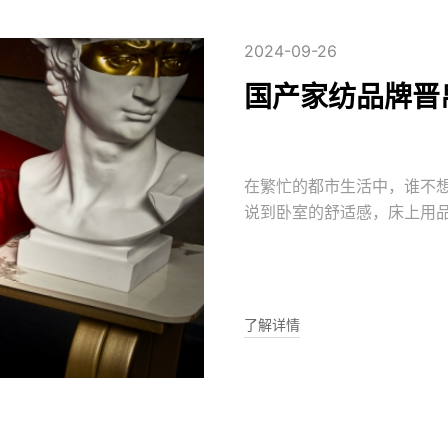
2024-09-26
国产家纺品牌晋
在繁忙的都市生活中，谁不
说到卧室的舒适感，床上用
完美平衡，那么晋帛家纺绝
道。它不仅传承了中国传统
级感，又能贴近现代人的审
换
了解详情