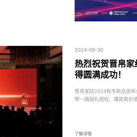
2024-09-30
热烈祝贺晋帛家
得圆满成功！
晋帛家纺2024秋冬新品发布
带一路国礼授权、爆款高价值
人带来了大量的惊喜，获得
秋冬的核心产品策略、终端
烈，座无虚席，掌声不断。 
了解详情