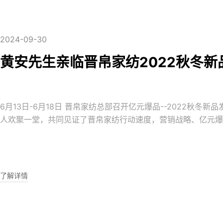
2024-09-30
黄安先生亲临晋帛家纺2022秋冬新
6月13日-6月18日 晋帛家纺总部召开亿元爆品--2022秋冬
人欢聚一堂，共同见证了晋帛家纺行动速度，营销战略、亿元爆
值的新产品。 6.13/6.16 2022秋冬新品发布会 ---战略发布晋帛营销中心总监王成建先生做
2022秋冬企业战略发布，明确了2022秋冬整体方向及竞争思
代方案，打造晋帛优势壁垒。市场部祁
了解详情