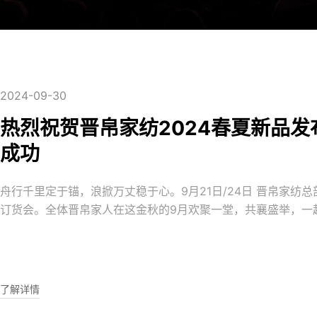
2024-09-30
热烈祝贺晋帛家纺2024春夏新品
成功
舟行千里定于锚，浪掀万丈稳于心。9月21日/24日 晋帛家纺总
订货会。全体晋帛家人在这金秋的9月欢聚一堂，共襄盛举，一起
章。本次发布会的主题：十里红妆 晋帛喜嫁，晋帛家纺致力于
用更有价值更有品质的家纺产品，回馈广大消费。坚定不移以产
全国晋帛家人一起勇攀高峰。一、月21日/9月24日晚现场发布
了解详情