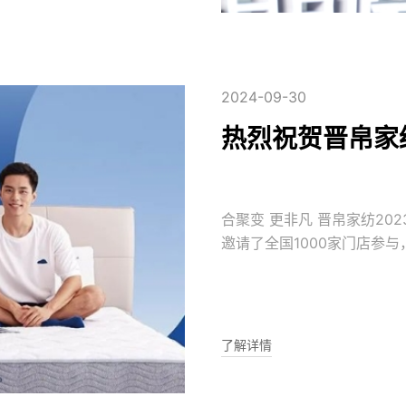
2024-09-30
热烈祝贺晋帛家
合聚变 更非凡 晋帛家纺2
邀请了全国1000家门店参
帛家纺的飞速发展。 5月18
于将更好的产品、更好的零
场，晋帛家纺强强联合，给
了解详情