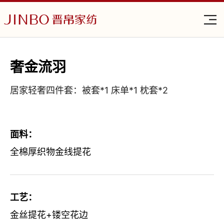
奢金流羽
居家轻奢四件套：被套*1 床单*1 枕套*2
面料：
全棉厚织物金线提花
工艺：
金丝提花+镂空花边