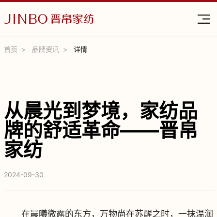
首页
品牌资讯
详情
从晨光到梦境，家纺品
牌的舒适革命——晋帛
家纺
2024-09-30
在晨曦微露的东方，万物尚在苏醒之时，一抹温润